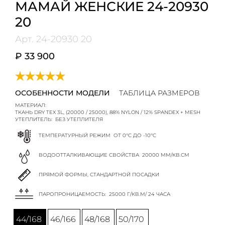
МАМАЙ ЖЕНСКИЕ 24-20930
20
Арт.
24-20930 20
₽ 33 900
ОСОБЕННОСТИ МОДЕЛИ
ТАБЛИЦА РАЗМЕРОВ
МАТЕРИАЛ:
ТКАНЬ DRY TEX 3L, (20000 / 25000), 88% NYLON / 12% SPANDEX + MESH
УТЕПЛИТЕЛЬ:
БЕЗ УТЕПЛИТЕЛЯ
ТЕМПЕРАТУРНЫЙ РЕЖИМ
ОТ 0°C ДО -10°C
ВОДООТТАЛКИВАЮЩИЕ СВОЙСТВА
20000 ММ/КВ.СМ
ПРЯМОЙ ФОРМЫ, СТАНДАРТНОЙ ПОСАДКИ
ПАРОПРОНИЦАЕМОСТЬ:
25000 Г/КВ.М/ 24 ЧАСА
44/168
46/166
48/168
50/170