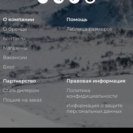
О компании
Помощь
О бренде
Таблица размеров
Контакты
Магазины
Вакансии
Блог
Партнерство
Правовая информация
Стать дилером
Политика
конфидициальности
Пошив на заказ
Информация о защите
персональных данных
2025 © ООО «ИНТЕРНЕТ-МАГАЗИН СТАЙЕР»