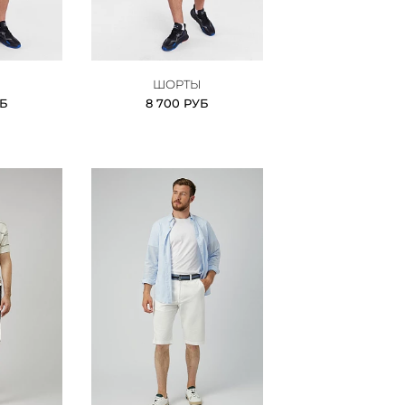
Ы
ШОРТЫ
УБ
8 700 РУБ