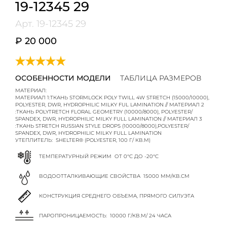
19-12345 29
Арт.
19-12345 29
₽ 20 000
ОСОБЕННОСТИ МОДЕЛИ
ТАБЛИЦА РАЗМЕРОВ
МАТЕРИАЛ:
МАТЕРИАЛ 1:ТКАНЬ STORMLOCK POLY TWILL 4W STRETCH (15000/10000),
POLYESTER, DWR, HYDROPHILIC MILKY FUL LAMINATION // МАТЕРИАЛ 2
:ТКАНЬ POLYTRETCH FLORAL GEOMETRY (10000/8000), POLYESTER/
SPANDEX, DWR, HYDROPHILIC MILKY FULL LAMINATION // МАТЕРИАЛ 3
:ТКАНЬ STRETCH RUSSIAN STYLE DROPS (10000/8000),POLYESTER/
SPANDEX, DWR, HYDROPHILIC MILKY FULL LAMINATION
УТЕПЛИТЕЛЬ:
SHELTER® (POLYESTER, 100 Г/ КВ.М)
ТЕМПЕРАТУРНЫЙ РЕЖИМ
ОТ 0°C ДО -20°C
ВОДООТТАЛКИВАЮЩИЕ СВОЙСТВА
15000 ММ/КВ.СМ
КОНСТРУКЦИЯ СРЕДНЕГО ОБЪЕМА, ПРЯМОГО СИЛУЭТА
ПАРОПРОНИЦАЕМОСТЬ:
10000 Г/КВ.М/ 24 ЧАСА