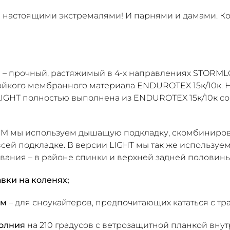
 настоящими экстремалями! И парнями и дамами. Кон
– прочный, растяжимый в 4-х направлениях STORMLOC
тойкого мембранного материала ENDUROTEX 15к/10к. 
IGHT полностью выполнена из ENDUROTEX 15к/10к со
M мы используем дышащую подкладку, скомбиниров
сей подкладке. В версии LIGHT мы так же использу
вания – в районе спинки и верхней задней половин
ки на коленях;
ом
– для сноукайтеров, предпочитающих кататься с тр
молния
на 210 градусов с ветрозащитной планкой внут