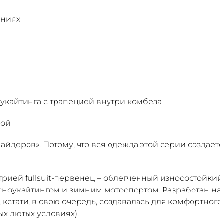
лниях
укайтинга с трапецией внутри комбеза
лой
айдеров». Потому, что вся одежда этой серии создае
рией fullsuit-первенец – облегченный износостойки
сноукайтингом и зимним мотоспортом. Разработан н
, кстати, в свою очередь, создавалась для комфортно
х лютых условиях).