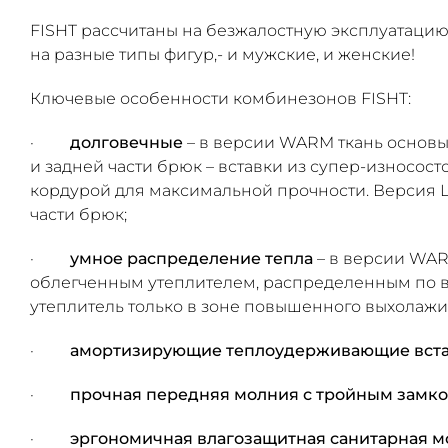
FISHT рассчитаны на безжалостную эксплуатацию
на разные типы фигур,- и мужские, и женские!
Ключевые особенности комбинезонов FISHT:
·
долговечные
– в версии WARM ткань основы 
и задней части брюк – вставки из супер-износос
кордурой для максимальной прочности. Версия L
части брюк;
·
умное распределение тепла
– в версии WAR
облегченным утеплителем, распределенным по в
утеплитель только в зоне повышенного выхолажи
·
амортизирующие теплоудерживающие встав
·
прочная передняя молния с тройным замк
·
эргономичная влагозащитная санитарная 