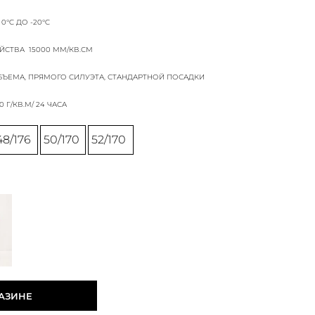
 0°C ДО -20°C
ЙСТВА
15000 ММ/КВ.СМ
ЪЕМА, ПРЯМОГО СИЛУЭТА, СТАНДАРТНОЙ ПОСАДКИ
0 Г/КВ.М/ 24 ЧАСА
48/176
50/170
52/170
ГАЗИНЕ