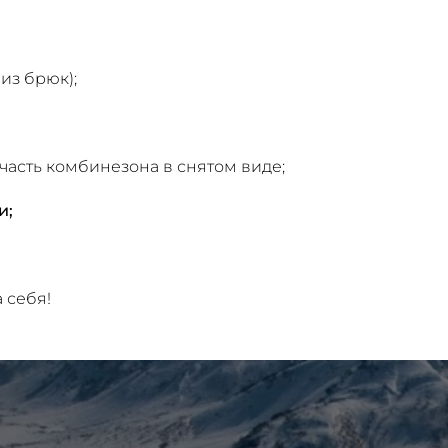
из брюк);
асть комбинезона в снятом виде;
и;
 себя!