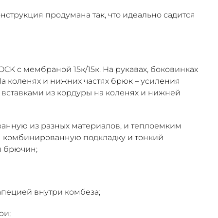
струкция продумана так, что идеально садится
K с мембраной 15к/15к. На рукавах, боковинках
На коленях и нижних частях брюк – усиления
 вставками из кордуры на коленях и нижней
анную из разных материалов, и теплоемким
ем комбинированную подкладку и тонкий
ы брючин;
апецией внутри комбеза;
ри;