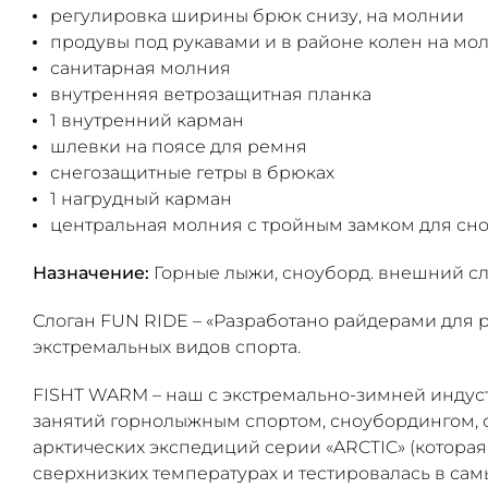
регулировка ширины брюк снизу, на молнии
продувы под рукавами и в районе колен на мо
санитарная молния
внутренняя ветрозащитная планка
1 внутренний карман
шлевки на поясе для ремня
снегозащитные гетры в брюках
1 нагрудный карман
центральная молния с тройным замком для сно
Назначение:
Горные лыжи, сноуборд. внешний с
Слоган FUN RIDE – «Разработано райдерами для р
экстремальных видов спорта.
FISHT WARM – наш с экстремально-зимней индуст
занятий горнолыжным спортом, сноубордингом, 
арктических экспедиций серии «ARCTIC» (которая
сверхнизких температурах и тестировалась в самы