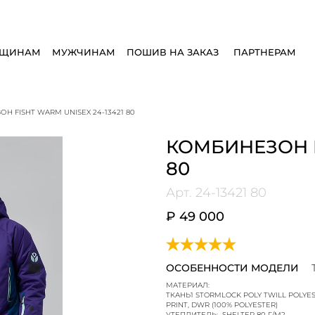
ЩИНАМ
МУЖЧИНАМ
ПОШИВ НА ЗАКАЗ
ПАРТНЕРАМ
Н FISHT WARM UNISEX 24-13421 80
КОМБИНЕЗОН F
80
Арт.
24-13421 80
₽ 49 000
ОСОБЕННОСТИ МОДЕЛИ
МАТЕРИАЛ:
ТКАНЬ1 STORMLOCK POLY TWILL POLYES
PRINT, DWR (100% POLYESTER)
УТЕПЛИТЕЛЬ:
SHELTER 80 Г/М2