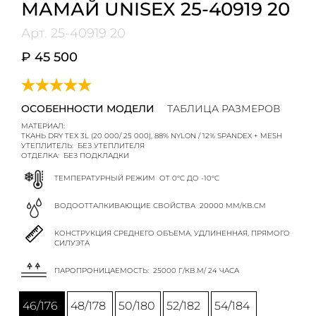
МАМАЙ UNISEX 25-40919 20
Арт.
25-40919 20
₽ 45 500
ОСОБЕННОСТИ МОДЕЛИ
ТАБЛИЦА РАЗМЕРОВ
МАТЕРИАЛ:
ТКАНЬ DRY TEX 3L (20 000/ 25 000), 88% NYLON / 12% SPANDEX + MESH
УТЕПЛИТЕЛЬ:
БЕЗ УТЕПЛИТЕЛЯ
ОТДЕЛКА:
БЕЗ ПОДКЛАДКИ
ТЕМПЕРАТУРНЫЙ РЕЖИМ
ОТ 0°C ДО -10°C
ВОДООТТАЛКИВАЮЩИЕ СВОЙСТВА
20000 ММ/КВ.СМ
КОНСТРУКЦИЯ СРЕДНЕГО ОБЪЕМА, УДЛИНЕННАЯ, ПРЯМОГО
СИЛУЭТА
ПАРОПРОНИЦАЕМОСТЬ:
25000 Г/КВ.М/ 24 ЧАСА
46/176
48/178
50/180
52/182
54/184