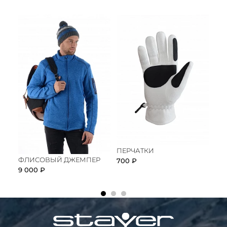
ПЕРЧАТКИ
ПЕ
ФЛИСОВЫЙ ДЖЕМПЕР
700 ₽
700
9 000 ₽