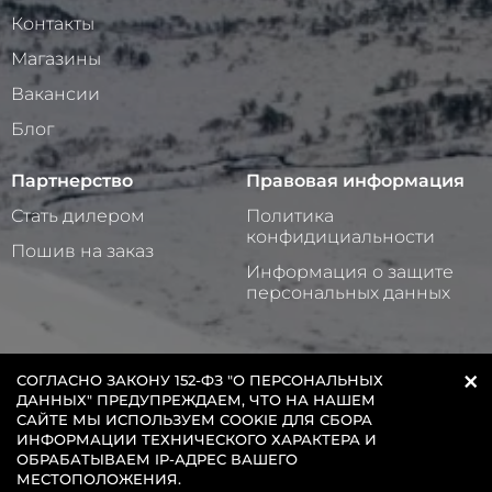
Контакты
Магазины
Вакансии
Блог
Партнерство
Правовая информация
Стать дилером
Политика
конфидициальности
Пошив на заказ
Информация о защите
персональных данных
×
2025 © ООО «ИНТЕРНЕТ-МАГАЗИН СТАЙЕР»
СОГЛАСНО ЗАКОНУ 152-ФЗ "О ПЕРСОНАЛЬНЫХ
ДАННЫХ" ПРЕДУПРЕЖДАЕМ, ЧТО НА НАШЕМ
+7 (939) 999-85-90
С 9:00 ДО 18:00 (МСК)
САЙТЕ МЫ ИСПОЛЬЗУЕМ COOKIE ДЛЯ СБОРА
ИНФОРМАЦИИ ТЕХНИЧЕСКОГО ХАРАКТЕРА И
ОБРАБАТЫВАЕМ IP-АДРЕС ВАШЕГО
МЕСТОПОЛОЖЕНИЯ.