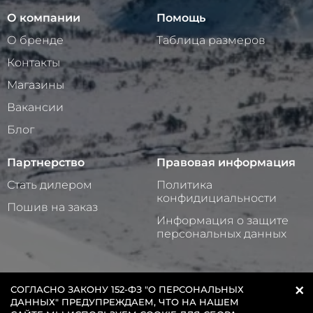
О компании
Помощь
О бренде
Таблица размеров
Контакты
Магазины
Вакансии
Блог
Партнерство
Правовая информация
Стать дилером
Политика
конфидициальности
Пошив на заказ
Информация о защите
персональных данных
×
2025 © ООО «ИНТЕРНЕТ-МАГАЗИН СТАЙЕР»
СОГЛАСНО ЗАКОНУ 152-ФЗ "О ПЕРСОНАЛЬНЫХ
ДАННЫХ" ПРЕДУПРЕЖДАЕМ, ЧТО НА НАШЕМ
+7 (939) 999-85-90
С 9:00 ДО 18:00 (МСК)