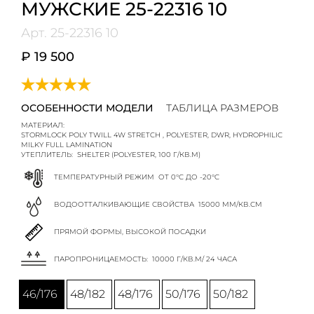
МУЖСКИЕ 25-22316 10
Арт.
25-22316 10
₽ 19 500
ОСОБЕННОСТИ МОДЕЛИ
ТАБЛИЦА РАЗМЕРОВ
МАТЕРИАЛ:
STORMLOCK POLY TWILL 4W STRETCH , POLYESTER, DWR, HYDROPHILIC
MILKY FULL LAMINATION
УТЕПЛИТЕЛЬ:
SHELTER (POLYESTER, 100 Г/КВ.М)
ТЕМПЕРАТУРНЫЙ РЕЖИМ
ОТ 0°C ДО -20°C
ВОДООТТАЛКИВАЮЩИЕ СВОЙСТВА
15000 ММ/КВ.СМ
ПРЯМОЙ ФОРМЫ, ВЫСОКОЙ ПОСАДКИ
ПАРОПРОНИЦАЕМОСТЬ:
10000 Г/КВ.М/ 24 ЧАСА
46/176
48/182
48/176
50/176
50/182